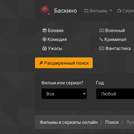
Баскино
🎞 Фильмы
📺 Сер
😎 Боевик
👨‍✈️ Военный
🤪 Комедия
🔪 Криминал
😱 Ужасы
🧙‍♀️ Фантастика
🔎 Расширенный поиск
Фильм или
сериал?
Год
Фильмы и сериалы онлайн
Поиск
Луч