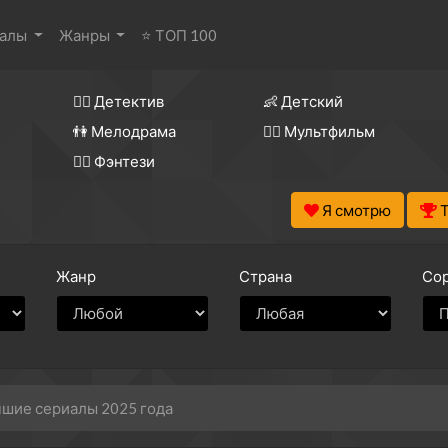
иалы
Жанры
⭐ ТОП 100
🕵️‍♂️ Детектив
👶 Детский
👫 Мелодрама
🧚‍♀️ Мультфильм
🧝‍♂️ Фэнтези
Я смотрю
Жанр
Страна
Сор
шие сериалы 2025 года