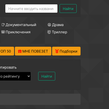
Найти
📑 Документальный
😫 Драма
🎒 Приключения
🤯 Триллер
ТОП 50
МНЕ ПОВЕЗЕТ
Подборки
тировать
Найти