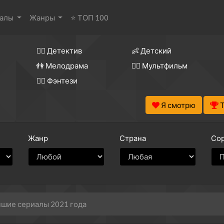
иалы
Жанры
⭐ ТОП 100
🕵️‍♂️ Детектив
👶 Детский
👫 Мелодрама
🧚‍♀️ Мультфильм
🧝‍♂️ Фэнтези
Я смотрю
Жанр
Страна
Сор
шие сериалы 2021 года