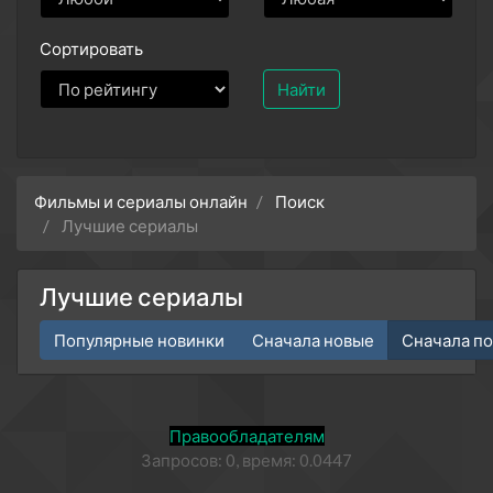
Сортировать
Найти
Фильмы и сериалы онлайн
Поиск
Лучшие сериалы
Лучшие сериалы
Популярные новинки
Сначала новые
Сначала п
Правообладателям
Запросов: 0, время: 0.0447