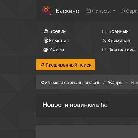
Баскино
🎞 Фильмы
📺 Сер
😎 Боевик
👨‍✈️ Военный
🤪 Комедия
🔪 Криминал
😱 Ужасы
🧙‍♀️ Фантастика
🔎 Расширенный поиск
Фильмы и сериалы онлайн
Жанры
Но
Новости новинки в hd