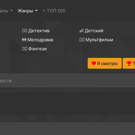
иалы
Жанры
⭐ ТОП 100
🕵️‍♂️ Детектив
👶 Детский
👫 Мелодрама
🧚‍♀️ Мультфильм
🧝‍♂️ Фэнтези
Я смотрю
вости